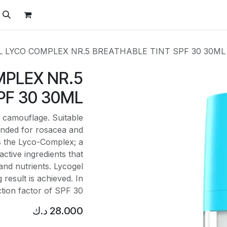
ل
الفيتامينات
تواصل معنا
المتجر
العروض
L LYCO COMPLEX NR.5 BREATHABLE TINT SPF 30 30ML
PLEX NR.5
PF 30 30ML
e camouflage. Suitable
ended for rosacea and
s the Lyco-Complex; a
tive ingredients that
and nutrients. Lycogel
g result is achieved. In
tion factor of SPF 30.
28.000
د.ك