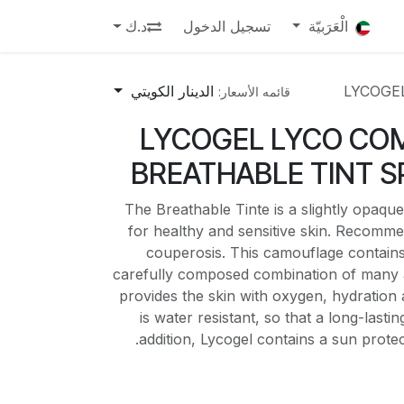
الْعَرَبيّة
تسجيل الدخول
د.ك
LYCOGE
الدينار الكويتي
قائمه الأسعار:
LYCOGEL LYCO COM
BREATHABLE TINT S
The Breathable Tinte is a slightly opaqu
for healthy and sensitive skin. Recomm
couperosis. This camouflage contain
carefully composed combination of many ac
provides the skin with oxygen, hydration 
is water resistant, so that a long-lastin
addition, Lycogel contains a sun protec