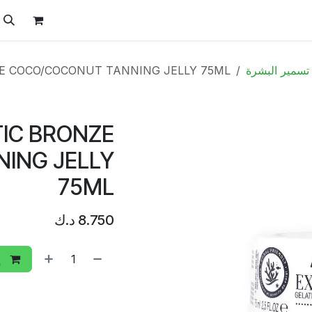
ل
الفيتامينات
تواصل معنا
المتجر
العروض
تسمير البشرة
E COCO/COCONUT TANNING JELLY 75ML
TIC BRONZE
ING JELLY
75ML
8.750
د.ك
إ