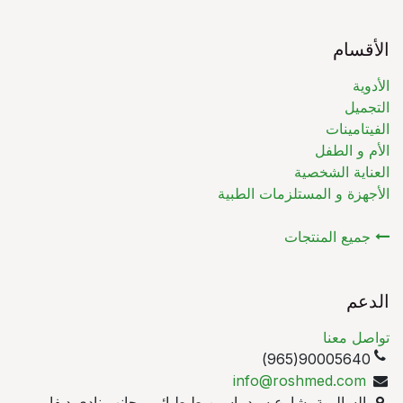
الأقسام
الأدوية
التجميل
الفيتامينات
الأم و الطفل
العناية الشخصية
الأجهزة و المستلزمات الطبية
جميع المنتجات
الدعم
تواصل معنا
90005640(965)
info@roshmed.com
السالمية, شارع سيد ياسين طبطبائي, بجانب نادي ديفا