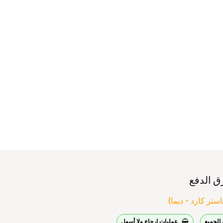
ق الدفع
ستر كارد - ديما)
الجميع
عمليات إرجاع ولا أسهل