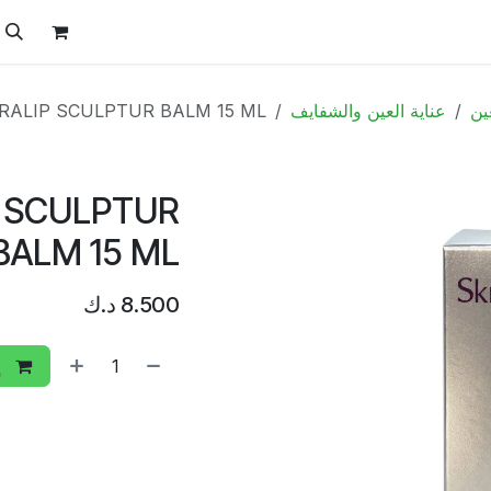
ل
الفيتامينات
تواصل معنا
المتجر
العروض
ين
عناية العين والشفايف
ORALIP SCULPTUR BALM 15 ML
P SCULPTUR
BALM 15 ML
8.500
د.ك
إ