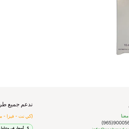
ندعم جميع طر
عنا
(كي نت - فيزا - ما
90005640
أسعار في متناول 