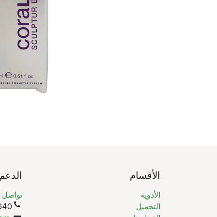
الأقسام
الدعم
الأدوية
تواصل م
التجميل
(965)