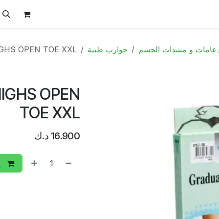
ل
الفيتامينات
تواصل معنا
المتجر
العروض
عامات و مشدات الجسم
جوارب طبية
GHS OPEN TOE XXL
HIGHS OPEN
TOE XXL
16.900
د.ك
إ