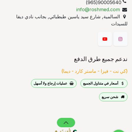
90005640(965)
info@roshmed.com
السالمية, شارع سيد ياسين طبطبائي, بجانب نادي ديفا
للسيدات
ندعم جميع طرق الدفع
(كي نت - فيزا - ماستر كارد - ديما)
أسعار في متناول الجميع
عمليات إرجاع ولا أسهل
شحن سريع
الْعَرَبيّة